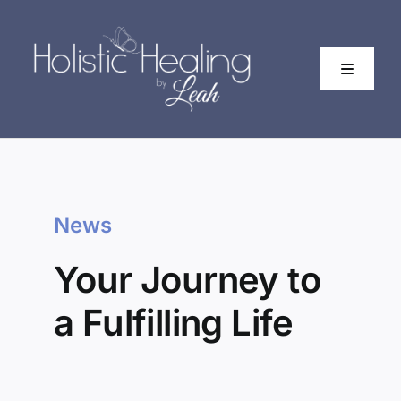
Skip
to
content
Toggle
Navigati
Home
About
News
Your Journey to
a Fulfilling Life