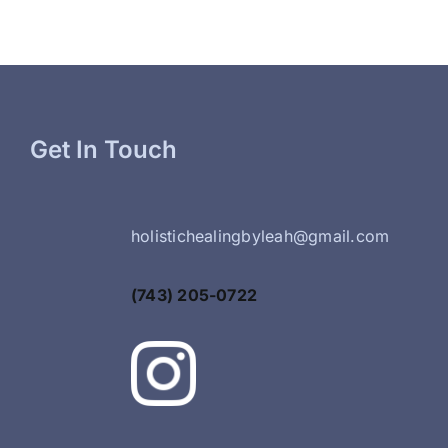
Get In Touch
holistichealingbyleah@gmail.com
(743) 205-0722